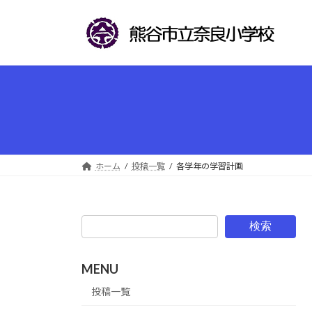
コ
ナ
ン
ビ
テ
ゲ
ン
ー
ツ
シ
へ
ョ
ス
ン
キ
に
ッ
移
プ
動
ホーム
投稿一覧
各学年の学習計画
検索
MENU
投稿一覧