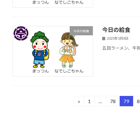
今日の給食
今日の給食
2025年5月8日
五目ラーメン、牛
投
«
1
…
78
79
8
固
固
固
定
定
定
稿
ペ
ペ
ペ
の
ー
ー
ー
ジ
ジ
ジ
ペ