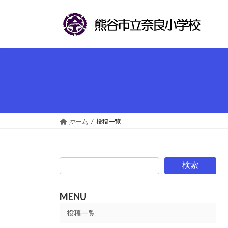
コ
ナ
ン
ビ
テ
ゲ
ン
ー
ツ
シ
へ
ョ
ス
ン
キ
に
ッ
移
プ
動
ホーム
投稿一覧
検索
MENU
投稿一覧