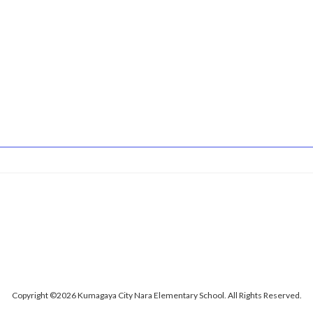
ー
ジ
送
り
Copyright ©2026 Kumagaya City Nara Elementary School. All Rights Reserved.