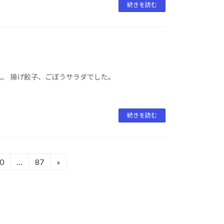
続きを読む
乳、 揚げ餃子、ごぼうサラダでした。
続きを読む
0
…
87
»
固
固
定
定
ペ
ペ
ー
ー
ジ
ジ