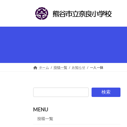
コ
ナ
ン
ビ
テ
ゲ
ン
ー
ツ
シ
へ
ョ
ス
ン
キ
に
ッ
移
プ
動
ホーム
投稿一覧
お知らせ
一人一鉢
検索
MENU
投稿一覧