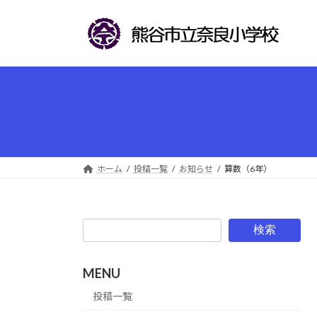
コ
ナ
ン
ビ
テ
ゲ
ン
ー
ツ
シ
へ
ョ
ス
ン
キ
に
ッ
移
プ
動
ホーム
投稿一覧
お知らせ
算数（6年）
検索
MENU
投稿一覧